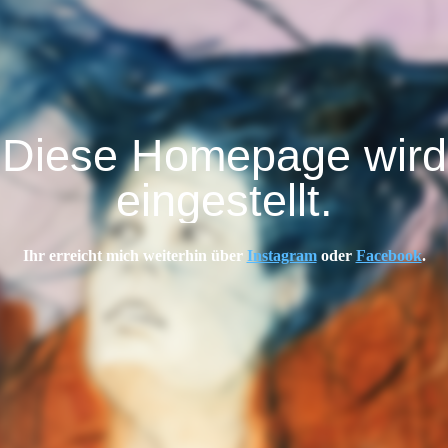
Diese Homepage wird
eingestellt.
Ihr erreicht mich weiterhin über
Instagram
oder
Facebook
.