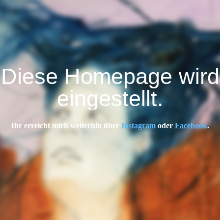
Diese Homepage wird
eingestellt.
Ihr erreicht mich weiterhin über
Instagram
oder
Facebook
.